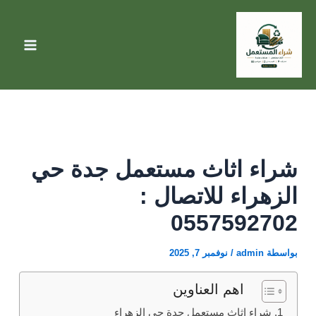
خطي
لى
لمحتوى
شراء اثاث مستعمل جدة حي
الزهراء للاتصال :
0557592702
بواسطة
admin
/
نوفمبر 7, 2025
اهم العناوين
شراء اثاث مستعمل جدة حي الزهراء