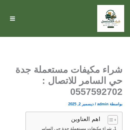
خطي
لى
لمحتوى
شراء مكيفات مستعملة جدة
حي السامر للاتصال :
0557592702
بواسطة
admin
/
ديسمبر 2, 2025
اهم العناوين
شراء مكيفات مستعملة جدة حي السامر